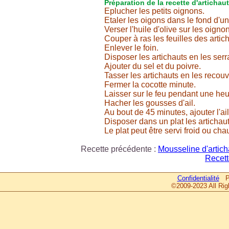
Préparation de la recette d'artichauts
Eplucher les petits oignons.
Etaler les oigons dans le fond d'u
Verser l'huile d'olive sur les oigno
Couper à ras les feuilles des artic
Enlever le foin.
Disposer les artichauts en les serr
Ajouter du sel et du poivre.
Tasser les artichauts en les recouv
Fermer la cocotte minute.
Laisser sur le feu pendant une heu
Hacher les gousses d'ail.
Au bout de 45 minutes, ajouter l'ail 
Disposer dans un plat les artichau
Le plat peut être servi froid ou cha
Recette précédente :
Mousseline d'artich
Recett
Confidentialité
Pa
©2009-2023 All Rig