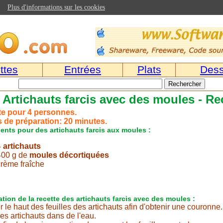
Plus d'informations sur les cookies
ttes
Entrées
Plats
Dess
Artichauts farcis avec des moules - Re
te pour 4 personnes.
 de préparation: 20 minutes.
ients pour des artichauts farcis aux moules :
4
artichauts
400 g de
moules décortiquées
crème fraîche
ation de la recette des artichauts farcis avec des moules :
 le haut des feuilles des artichauts afin d'obtenir une couronne.
les artichauts dans de l'eau.