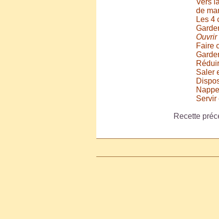
Vers l
de man
Les 4 
Garder
Ouvrir
Faire 
Garder
Réduir
Saler e
Dispos
Napper
Servir
Recette préc