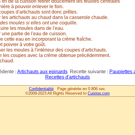
a fin de la cuisson retirer doucement les feuilles centrales
ière à pouvoir enlever le foin.
coupes d'artichauts sont donc prêtes.
 les artichauts au chaud dans la casserole chaude.
 des moules si elles ont une coquille.
cuire les moules dans de l'eau.
 une partie de l'eau de cuisson.
e cette eau en incorporant la crème fraîche.
t poivrer à votre goût.
er les moules à l'intérieur des coupes d'artichauts.
 les coupes avec la crème obtenue précédemment.
 chaud.
édente :
Artichauts aux epinards
Recette suivante :
Paupiettes 
Recettes d'artichauts
Confidentialité
Page générée en 0.806 sec.
©2009-2023 All Rights Reserved to
Cuistoo.com