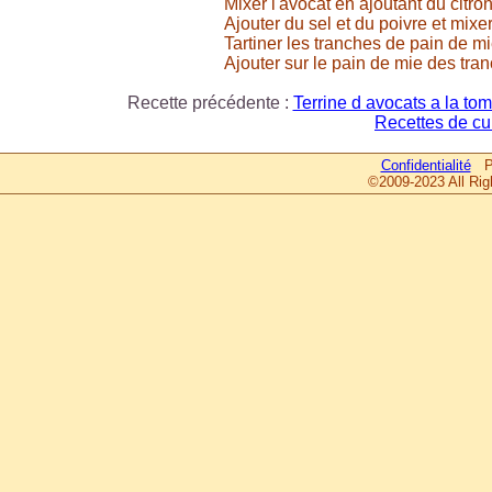
Mixer l'avocat en ajoutant du citron,
Ajouter du sel et du poivre et mixe
Tartiner les tranches de pain de mi
Ajouter sur le pain de mie des tr
Recette précédente :
Terrine d avocats a la to
Recettes de cu
Confidentialité
Pa
©2009-2023 All Rig