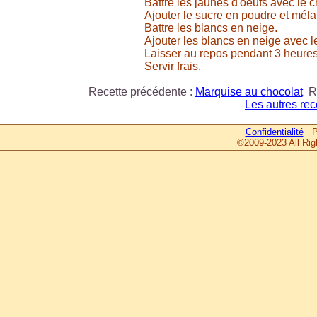
Battre les jaunes d'oeufs avec le c
Ajouter le sucre en poudre et méla
Battre les blancs en neige.
Ajouter les blancs en neige avec le
Laisser au repos pendant 3 heures 
Servir frais.
Recette précédente :
Marquise au chocolat
Re
Les autres rec
Confidentialité
Pa
©2009-2023 All Rig