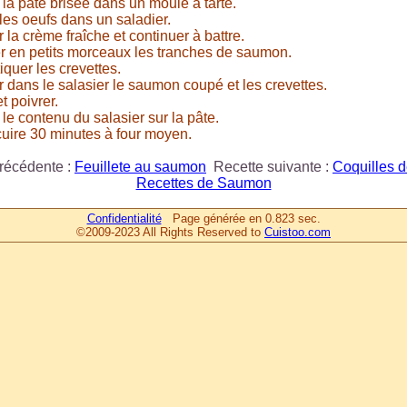
 la pâte brisée dans un moule à tarte.
 les oeufs dans un saladier.
r la crème fraîche et continuer à battre.
 en petits morceaux les tranches de saumon.
iquer les crevettes.
r dans le salasier le saumon coupé et les crevettes.
t poivrer.
 le contenu du salasier sur la pâte.
cuire 30 minutes à four moyen.
récédente :
Feuillete au saumon
Recette suivante :
Coquilles 
Recettes de Saumon
Confidentialité
Page générée en 0.823 sec.
©2009-2023 All Rights Reserved to
Cuistoo.com