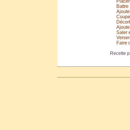
Placer
Battre
Ajoute
Couper
Décort
Ajoute
Saler e
Verser
Faire 
Recette p