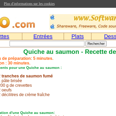
Plus d'informations sur les cookies
ttes
Entrées
Plats
Dess
Quiche au saumon - Recette de
 de préparation: 5 minutes.
n : 30 minutes.
ients pour une Quiche au saumon :
2
tranches de saumon fumé
1 pâte brisée
200 g de crevettes
2 oeufs
 décilitres de crème fraîche
ation d'une Quiche au saumon: